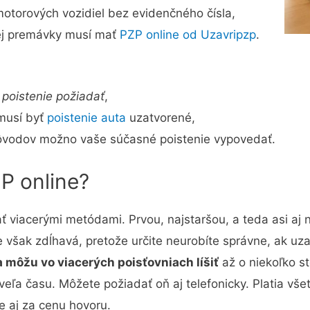
motorových vozidiel bez evidenčného čísla,
nej premávky musí mať
PZP online od Uzavripzp
.
poistenie požiadať
,
 musí byť
poistenie auta
uzatvorené,
 dôvodov možno vaše súčasné poistenie vypovedať.
P online?
ť viacerými metódami. Prvou, najstaršou, a teda asi aj
e však zdĺhavá, pretože určite neurobíte správne, ak uzat
 môžu vo viacerých poisťovniach líšiť
až o niekoľko sto
eľa času. Môžete požiadať oň aj telefonicky. Platia vše
te aj za cenu hovoru.