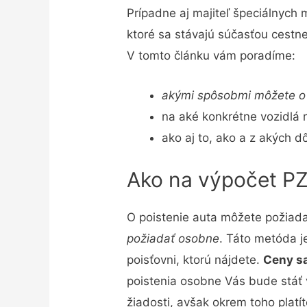
Prípadne aj majiteľ špeciálnych 
ktoré sa stávajú súčasťou cest
V tomto článku vám poradíme:
akými spôsobmi môžete o 
na aké konkrétne vozidlá
ako aj to, ako a z akých
Ako na výpočet PZ
O poistenie auta môžete požiada
požiadať osobne
. Táto metóda j
poisťovni, ktorú nájdete.
Ceny sa
poistenia osobne Vás bude stáť v
žiadosti, avšak okrem toho platí