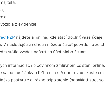
majiteľa,
ta,
enia
vozidla z evidencie.
veď PZP
nájdete aj online, kde stačí doplniť vaše údaje
. V nasledujúcich dňoch môžete čakať potvrdenie zo str
ám vrátia zvyšok peňazí na účet alebo šekom.
ných informáciách o povinnom zmluvnom poistení online.
e sa na iné články o PZP online. Alebo rovno skúste cez
lačka poskytuje aj rôzne pripoistenie (napríklad stret so