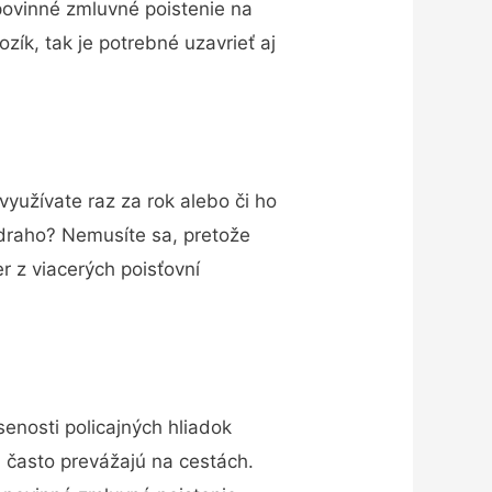
povinné zmluvné poistenie na
ozík, tak je potrebné uzavrieť aj
využívate raz za rok alebo či ho
 draho? Nemusíte sa, pretože
r z viacerých poisťovní
enosti policajných hliadok
mi často prevážajú na cestách.