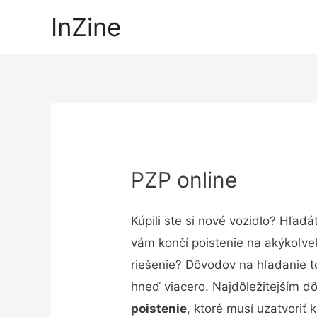
InZine
PZP online
Kúpili ste si nové vozidlo? Hľad
vám končí poistenie na akýkoľve
riešenie? Dôvodov na hľadanie t
hneď viacero. Najdôležitejším d
poistenie
, ktoré musí uzatvoriť 