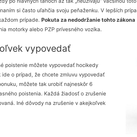
azdy po hlavných ťahoch až tak „
neužívajú
“ väčšinou tot
naním si často uľahčia svoju peňaženku. V lepších príp
 každom prípade.
Pokuta za nedodržanie tohto zákona
nia motorky alebo PZP prívesného vozíka.
oľvek vypovedať
né poistenie môžete vypovedať hocikedy
 ide o prípad, že chcete zmluvu vypovedať
 ponuku, môžete tak urobiť najneskôr 6
sného poistenia. Každá žiadosť o zrušenie
vaná. Iné dôvody na zrušenie v akejkoľvek