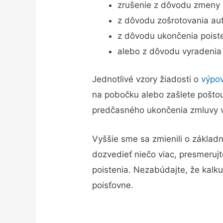
zrušenie z dôvodu zmeny 
z dôvodu zošrotovania au
z dôvodu ukončenia poist
alebo z dôvodu vyradenia 
Jednotlivé vzory žiadosti o
výpo
na pobočku alebo zašlete poštou
predčasného ukončenia zmluvy v
Vyššie sme sa zmienili o základ
dozvedieť niečo viac, presmerujt
poistenia. Nezabúdajte, že kalku
poisťovne.