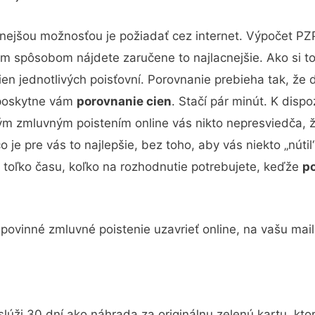
cnejšou možnosťou je požiadať cez internet. Výpočet PZP
m spôsobom nájdete zaručene to najlacnejšie. Ako si to
en jednotlivých poisťovní. Porovnanie prebieha tak, že 
 poskytne vám
porovnanie cien
. Stačí pár minút. K disp
ým zmluvným poistením online vás nikto nepresviedča, že
 je pre vás to najlepšie, bez toho, aby vás niekto „nútil
 toľko času, koľko na rozhodnutie potrebujete, keďže
p
.
i povinné zmluvné poistenie uzavrieť online, na vašu m
á slúži 30 dní ako náhrada za originálnu zelenú kartu, 