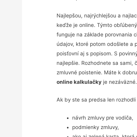
Najlepšou, najrýchlejšou a najla
keďže je online. Týmto obľúbený
funguje na základe porovnania ci
údajov, ktoré potom odošlete a
poisťovní aj s popisom. S povinn
najlepšie. Rozhodnete sa sami, čo
zmluvné poistenie. Máte k dobru
online kalkulačky
je nezáväzné
Ak by ste sa predsa len rozhodl
návrh zmluvy pre vodiča,
podmienky zmluvy,
ako aj zelená karta, ktor