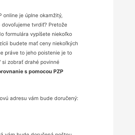
 online je úplne okamžitý,
 dovoľujeme tvrdiť? Pretože
do formulára vypíšete niekoľko
ozícii budete mať ceny niekoľkých
 práve to jeho poistenie je to
“ si zobrať drahé povinné
orovnanie s pomocou PZP
ailovú adresu vám bude doručený:
ktorá vám bude doručená poštou