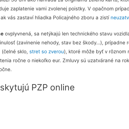
duje zaplatenie vami zvolenej poistky. V opačnom prípad
, ak vás zastaví hliadka Policajného zboru a zistí
neuzatv
ne
ovplyvnená, sa netýkajú len technického stavu vozidla, 
inulosť (zavinenie nehody, stav bez škody…), prípadne 
 (čelné sklo,
stret so zverou
), ktoré môže byť v rôznom
tenia ročne o niekoľko eur. Zmluvy sú uzatvárané na rok
ročne.
skytujú PZP online