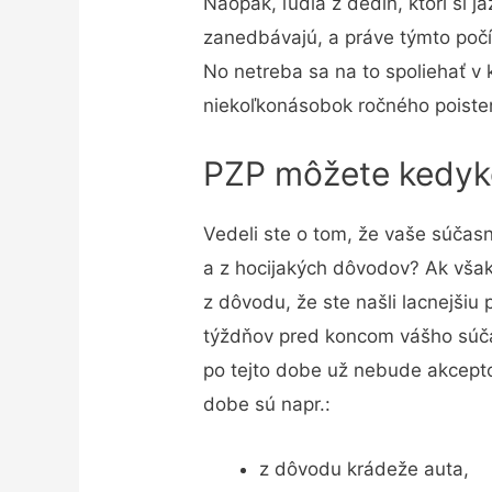
Naopak, ľudia z dedín, ktorí si j
zanedbávajú, a práve týmto počí
No netreba sa na to spoliehať v
niekoľkonásobok ročného poiste
PZP môžete kedyk
Vedeli ste o tom, že vaše súčas
a z hocijakých dôvodov? Ak však
z dôvodu, že ste našli lacnejšiu
týždňov pred koncom vášho súča
po tejto dobe už nebude akcepto
dobe sú napr.:
z dôvodu krádeže auta,