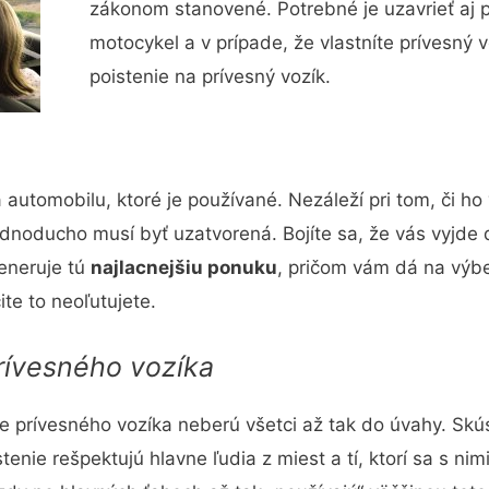
zákonom stanovené. Potrebné je uzavrieť aj 
motocykel a v prípade, že vlastníte prívesný v
poistenie na prívesný vozík.
automobilu, ktoré je používané. Nezáleží pri tom, či ho 
Jednoducho musí byť uzatvorená. Bojíte sa, že vás vyjde
neruje tú
najlacnejšiu ponuku
, pričom vám dá na výbe
te to neoľutujete.
rívesného vozíka
e prívesného vozíka neberú všetci až tak do úvahy. Skús
enie rešpektujú hlavne ľudia z miest a tí, ktorí sa s ni