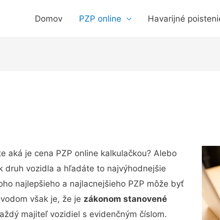
Domov
PZP online
Havarijné poisteni
áte aká je cena PZP online kalkulačkou? Alebo
k druh vozidla a hľadáte to najvýhodnejšie
oho najlepšieho a najlacnejšieho PZP môže byť
ôvodom však je, že je
zákonom stanovené
každý majiteľ vozidiel s evidenčným číslom.