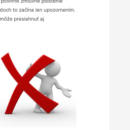
o povinné zmluvné poistenie
adoch to začína len upozornením.
môže presiahnuť aj