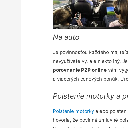
Na auto
Je povinnosťou každého majiteľa 
nevyužívate vy, ale niekto iný. 
porovnanie PZP online
vám vyge
a viacerých cenových ponúk. Urči
Poistenie motorky a p
Poistenie motorky
alebo poisteni
hovoria, že povinné zmluvné poist