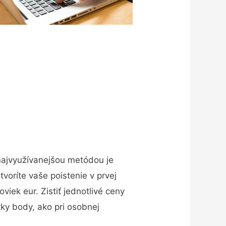
 najvyužívanejšou metódou je
voríte vaše poistenie v prvej
viek eur. Zistiť jednotlivé ceny
tky body, ako pri osobnej