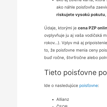
ako náhle poisťovňa zaevi
riskujete vysokú pokutu
Údaje, ktorými je
cena PZP onli
ovplyvňuje ju aj vaša vodičská m
rokov…). Vplyv má aj pripoistenie
to, že poisťovne menia ceny pois
buď ročne, štvrťročne alebo pol
Tieto poisťovne po
Ide o nasledujúce
poisťovne
:
Allianz
ČSOB