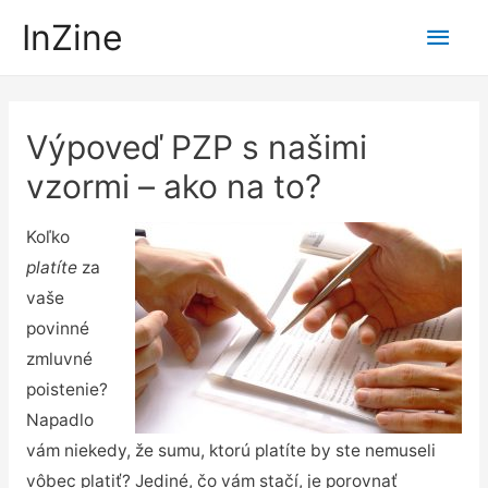
Hlav
InZine
Men
Výpoveď PZP s našimi
vzormi – ako na to?
Koľko
platíte
za
vaše
povinné
zmluvné
poistenie?
Napadlo
vám niekedy, že sumu, ktorú platíte by ste nemuseli
vôbec platiť? Jediné, čo vám stačí, je porovnať