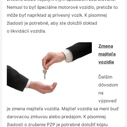
Nemusí to byť špeciálne motorové vozidlo, pretože to
môže byť napríklad aj prívesný vozík. K písomnej
žiadosti je potrebné, aby ste doložili doklad
o likvidácii vozidla.
Zmena
majiteľa
vozidla
Ďalším
dôvodom
na
výpoveď
je zmena majiteľa vozidla. Majiteľ vozidla sa mení buď
darovacou zmluvou alebo predajom. K písomnej
žiadosti o zrušenie PZP je potrebné doložiť kópiu