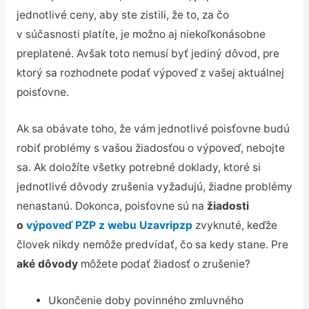
jednotlivé ceny, aby ste zistili, že to, za čo
v súčasnosti platíte, je možno aj niekoľkonásobne
preplatené. Avšak toto nemusí byť jediný dôvod, pre
ktorý sa rozhodnete podať výpoveď z vašej aktuálnej
poisťovne.
Ak sa obávate toho, že vám jednotlivé poisťovne budú
robiť problémy s vašou žiadosťou o výpoveď, nebojte
sa. Ak doložíte všetky potrebné doklady, ktoré si
jednotlivé dôvody zrušenia vyžadujú, žiadne problémy
nenastanú. Dokonca, poisťovne sú na
žiadosti
o
výpoveď PZP z webu Uzavripzp
zvyknuté, keďže
človek nikdy nemôže predvídať, čo sa kedy stane. Pre
aké dôvody
môžete podať žiadosť o zrušenie?
Ukončenie doby povinného zmluvného