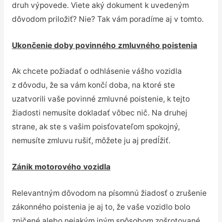
druh výpovede. Viete aký dokument k uvedeným
dôvodom priložiť? Nie? Tak vám poradíme aj v tomto.
Ukončenie doby povinného zmluvného poistenia
Ak chcete požiadať o odhlásenie vášho vozidla
z dôvodu, že sa vám končí doba, na ktoré ste
uzatvorili vaše povinné zmluvné poistenie, k tejto
žiadosti nemusíte dokladať vôbec nič. Na druhej
strane, ak ste s vašim poisťovateľom spokojný,
nemusíte zmluvu rušiť, môžete ju aj predĺžiť.
Zánik motorového vozidla
Relevantným dôvodom na písomnú žiadosť o zrušenie
zákonného poistenia je aj to, že vaše vozidlo bolo
zničené alebo nejakým iným spôsobom zošrotované.