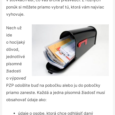
ponúk si môžete priamo vybrať tú, ktorá vám najviac
vyhovuje.
Nech už
ide
o hocijaký
dôvod,
jednotlivé
písomné
žiadosti
o výpoveď
PZP odošlite buď na pobočku alebo ju do pobočky
priamo zaneste. Každá a jedna písomná žiadosť musí
obsahovať údaje ako:
údaje o osobe, ktorá chce odhlásiť daný