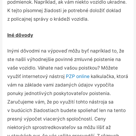
podmienok. Napríklad, ak vám niekto vozidlo ukradne.
K tejto písomnej žiadosti je potrebné doložiť doklad
z policajnej správy o krádeži vozidla.
Iné dôvody
Inými dôvodmi na výpoveď môžu byť napríklad to, že
ste našli výhodnejšie povinné zmluvné poistenie na
vaše vozidlo. Váhate nad vašou poistkou? Môžete
využiť internetový nástroj
PZP online
kalkulačka, ktorá
vám na základe vami zadaných údajov vypočíta
ponuky jednotlivých poskytovateľov poistenia.
Zaručujeme vám, že po využití tohto nástroja sa
v budúcich žiadostiach budete spoliehať len na tento
presný výpočet viacerých spoločností. Ceny
niektorých sprostredkovateľov sa môžu líšiť až
v stovkách eur, čo vás určite presvedčí. Z rôznych