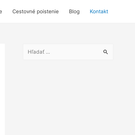
e
Cestovné poistenie
Blog
Kontakt
H
ľ
a
d
a
ť
: