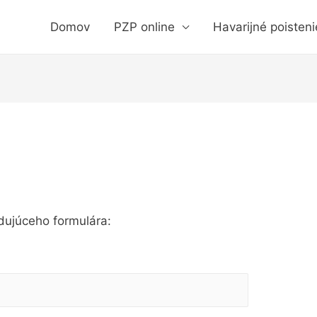
Domov
PZP online
Havarijné poisteni
dujúceho formulára: